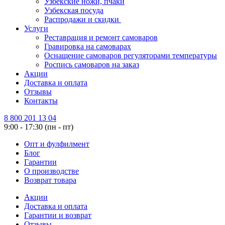
Узбекские ножи, пчаки
Узбекская посуда
Распродажи и скидки
Услуги
Реставрация и ремонт самоваров
Гравировка на самоварах
Оснащение самоваров регуляторами температуры
Роспись самоваров на заказ
Акции
Доставка и оплата
Отзывы
Контакты
8 800 201 13 04
9:00 - 17:30 (пн - пт)
Опт и фулфилмент
Блог
Гарантии
О производстве
Возврат товара
Акции
Доставка и оплата
Гарантии и возврат
Отзывы