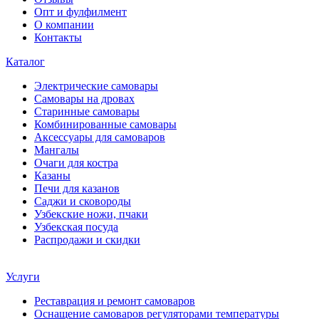
Опт и фулфилмент
О компании
Контакты
Каталог
Электрические самовары
Cамовары на дровах
Старинные самовары
Комбинированные самовары
Аксессуары для самоваров
Мангалы
Очаги для костра
Казаны
Печи для казанов
Саджи и сковороды
Узбекские ножи, пчаки
Узбекская посуда
Распродажи и скидки
Услуги
Реставрация и ремонт самоваров
Оснащение самоваров регуляторами температуры