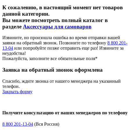
Куклы - грелки на чайники и самовары
К сожалению, в настоящий момент нет товаров
Для топки и розжига
данной категории.
Дровницы
Вы можете посмотреть полный каталог в
Подносы
разделе
Аксессуары для самоваров
Сахарницы
Столики для самоваров
Сувениры, книги
Извините, но произошла ошибка во время отправки вашей
Трубы
заявки на обратный звонок. Позвоните по телефону
8 800 201-
Уход за самоваром
13-04
или попробуйте позже отправить еще раз! Извините за
Чайники
неудобства!
Пожалуйста, заполните все обязательные поля*
Свернуть категории
Свернуть категории
Заявка на обратный звонок оформлена
Спасибо, ждите звонка от нашего менеджера на указанный
телефон.
Закрыть форму
Получите консультацию от наших менеджеров по телефону
8 800 201-13-04
(Вся Россия)