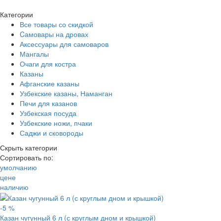
Цена
Свернуть категории
Свернуть категории
Категории
—
Все товары со скидкой
Материал
Cамовары на дровах
Производитель
Аксессуары для самоваров
Объем
Мангалы
Выбрано:
Очаги для костра
Показать
Сбросить все параметры
Казаны
Показать товары
Афганские казаны
Свернуть фильтр
Узбекские казаны, Наманган
Печи для казанов
Узбекская посуда
Узбекские ножи, пчаки
Саджи и сковороды
Скрыть категории
Сортировать по:
умолчанию
цене
наличию
-5 %
Казан чугунный 6 л (с круглым дном и крышкой)