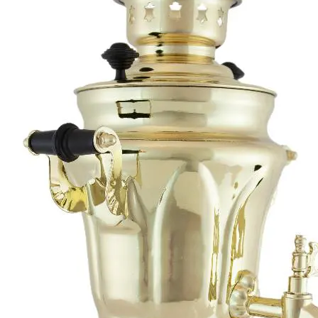
Свернуть фильтр
Самовары термопоты
В наборе
С автоотключением
Медный
Серебряный
Расписные
Золотой
Жостово
Гжель
Хохлома
Свернуть категории
Свернуть категории