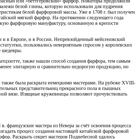
 красный или «бёттгеровский» фарфор. Новаторы продолжили
залежи белой глины, которую использовали для пудрения
ристикам белой фарфоровой массы. Уже в 1708 г. был получен
итайский мягкий фарфор. На протяжении следующего года
ейскую фарфоровую мануфактуру, основанную в крепости
и и в Европе, и в России. Непревзойденный мейсеновский
статуэтки, пользовались невероятным спросом у королевских
е шедевры.
Катцхютте, также нашли способ создания фарфора, тем самым
и менее элитарную и сравнительно недорогую продукцию, но
 также была раскрыта немецкими мастерами. На рубеже XVIII-
ательных представительниц прекрасного пола в пышных
урной вязи. Изящные кружевницы позволяют прочувствовать
в. французские мастера из Невера за счёт освоения процесса
азгадать процесс создания настоящей китайской фарфоровой
фор. Раскрыть секрет мастеров Поднебесной удалось