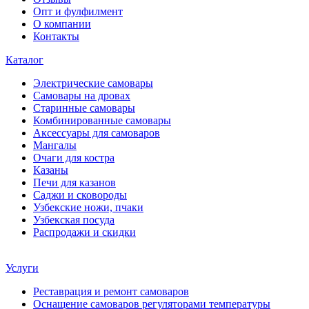
Опт и фулфилмент
О компании
Контакты
Каталог
Электрические самовары
Cамовары на дровах
Старинные самовары
Комбинированные самовары
Аксессуары для самоваров
Мангалы
Очаги для костра
Казаны
Печи для казанов
Саджи и сковороды
Узбекские ножи, пчаки
Узбекская посуда
Распродажи и скидки
Услуги
Реставрация и ремонт самоваров
Оснащение самоваров регуляторами температуры