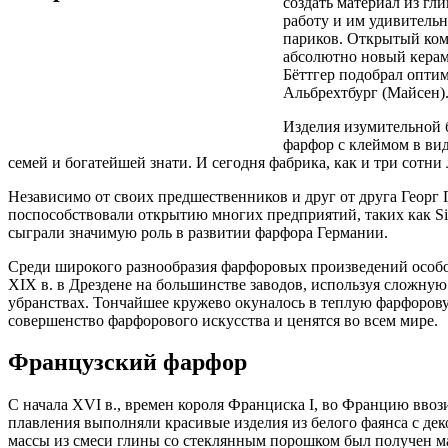
создать материал из г
работу и им удивитель
париков. Открытый ком
абсолютно новый керам
Бёттгер подобрал оптим
Альбрехтбург (Майсен)
Изделия изумительной 
фарфор с клеймом в ви
семей и богатейшей знати. И сегодня фабрика, как и три сотн
Независимо от своих предшественников и друг от друга Георг 
поспособствовали открытию многих предприятий, таких как Si
сыграли значимую роль в развитии фарфора Германии.
Среди широкого разнообразия фарфоровых произведений особо
XIX в. в Дрездене на большинстве заводов, используя сложн
убранствах. Тончайшее кружево окуналось в теплую фарфорову
совершенство фарфорового искусства и ценятся во всем мире.
Французский фарфор
С начала XVI в., времен короля Франциска I, во Францию ввоз
плавления выполняли красивые изделия из белого фаянса с дек
массы из смеси глины со стеклянным порошком был получен ма