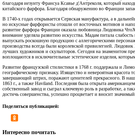
благодаря иезуиту Франсуа Ксавье д'Антреколя, который нахо
китайского фарфора. Благодаря обнаружению во Франции запас
В 1740-х годах открывается Сервская мануфактура, а в дальне
но искусные фарфористы отошли от восточных мотивов и нап
развитие фарфора Франции оказала любовница Людовика ЧтоXI
внимание уделяла развитию искусства. Мадам питала слабость 
выпускать роскошную продукцию с аллегорическими персона
производства всегда были королевской привилегией. Людови
лучших художников и скульпторов. Сегодня на знаменитом пр
воплощаются в исключительные эстетические изделия, которы
Развитие французской стилистики в 1768 г. поддержала и Лим
географическому признаку. Изящество и невероятная красота 
завершающий штрих, поражают ценителей прекрасного. В наш
1863 г., а также Haviland. Последняя была открыта американц
собственный завод и сыграл ключевую роль в разработке, а т
достичь совершенства, успешно процветает и вносит значимый
Поделиться публикацией:
Интересно почитать