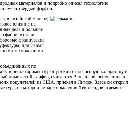
природных материалов и подробно описал технологию
 получен твёрдый фарфор.
ся в китайской манере,
льшое влияние на
нные дела и большое
на фабрике стали
рфоровые французские
нуфактуры, приглашал
енными технологиями
, объединённых по
 внес в неповторимый французский стиль особую колористку и
ый лиможский фарфор, считаются Bernardaud, основанное в
 своих покупателей из США, приехал в Лимож. Здесь он открыл
фактура, на которой четыре поколения Хевилендов стремятся