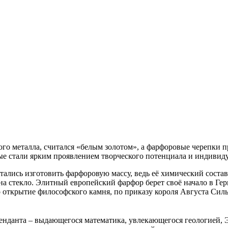
го металла, считался «белым золотом», а фарфоровые черепки 
ые стали ярким проявлением творческого потенциала и индивид
лись изготовить фарфоровую массу, ведь её химический состав 
а стекло. Элитный европейский фарфор берет своё начало в Гер
открытие философского камня, по приказу короля Августа Силь
енданта ‒ выдающегося математика, увлекающегося геологией, Э