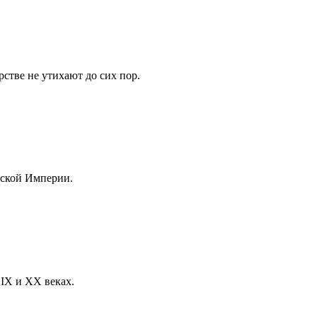
стве не утихают до сих пор.
йской Империи.
XIX и XX веках.