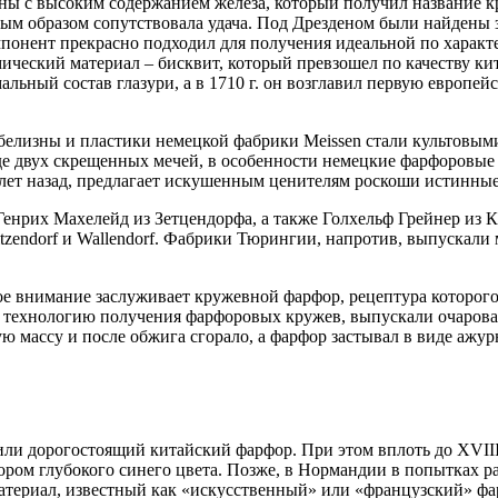
лины с высоким содержанием железа, который получил название
ным образом сопутствовала удача. Под Дрезденом были найдены 
понент прекрасно подходил для получения идеальной по характе
ический материал ‒ бисквит, который превзошел по качеству к
альный состав глазури, а в 1710 г. он возглавил первую европ
.
белизны и пластики немецкой фабрики Meissen стали культовым
де двух скрещенных мечей, в особенности немецкие фарфоровые 
и лет назад, предлагает искушенным ценителям роскоши истинны
Генрих Махелейд из Зетцендорфа, а также Голхельф Грейнер из 
tzendorf и Wallendorf. Фабрики Тюрингии, напротив, выпускал
е внимание заслуживает кружевной фарфор, рецептура которого
ую технологию получения фарфоровых кружев, выпускали очаров
ю массу и после обжига сгорало, а фарфор застывал в виде аж
или дорогостоящий китайский фарфор. При этом вплоть до XVIII 
ором глубокого синего цвета. Позже, в Нормандии в попытках р
териал, известный как «искусственный» или «французский» фар