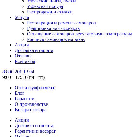
Узбекские ножи, пчаки
Узбекская посуда
Распродажи и скидки
Услуги
Реставрация и ремонт самоваров
Гравировка на самоварах
Оснащение самоваров регуляторами температуры
Роспись самоваров на заказ
Акции
Доставка и оплата
Отзывы
Контакты
8 800 201 13 04
9:00 - 17:30 (пн - пт)
Опт и фулфилмент
Блог
Гарантии
О производстве
Возврат товара
Акции
Доставка и оплата
Гарантии и возврат
Отзывы