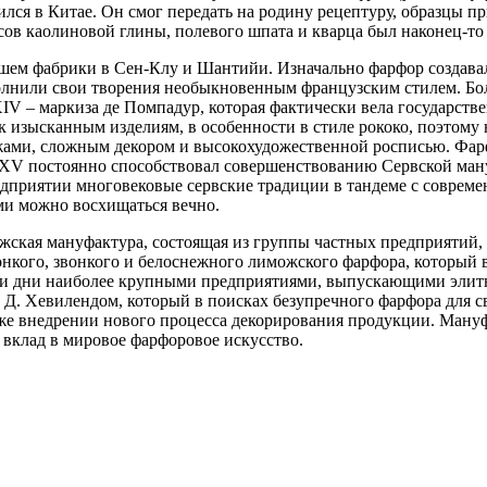
дился в Китае. Он смог передать на родину рецептуру, образцы 
ов каолиновой глины, полевого шпата и кварца был наконец-то
йшем фабрики в Сен-Клу и Шантийи. Изначально фарфор создавал
олнили свои творения необыкновенным французским стилем. Бо
V ‒ маркиза де Помпадур, которая фактически вела государстве
к изысканным изделиям, в особенности в стиле рококо, поэтому 
жами, сложным декором и высокохудожественной росписью. Фа
к XV постоянно способствовал совершенствованию Сервской ма
едприятии многовековые сервские традиции в тандеме с соврем
ми можно восхищаться вечно.
ожская мануфактура, состоящая из группы частных предприятий
тонкого, звонкого и белоснежного лиможского фарфора, который
и дни наиболее крупными предприятиями, выпускающими элитн
ем Д. Хевилендом, который в поисках безупречного фарфора для
акже внедрении нового процесса декорирования продукции. Ману
 вклад в мировое фарфоровое искусство.