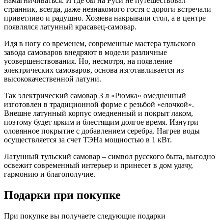
намагничиваться. И где бы на Руси не путешествовал
странник, всегда, даже незнакомого гостя с дороги встречали
приветливо и радушно. Хозяева накрывали стол, а в центре
появлялся латунный красавец-самовар.
Идя в ногу со временем, современные мастера тульского
завода самоваров внедряют в модели различные
усовершенствования. Но, несмотря, на появление
электрических самоваров, основа изготавливается из
высококачественной латуни.
Так электрический самовар 3 л «Рюмка» омедненный
изготовлен в традиционной форме с резьбой «елочкой».
Внешне латунный корпус омедненный и покрыт лаком,
поэтому будет ярким и блестящим долгое время. Изнутри –
оловянное покрытие с добавлением серебра. Нагрев воды
осуществляется за счет ТЭНа мощностью в 1 кВт.
Латунный тульский самовар – символ русского быта, выгодно
освежит современный интерьер и принесет в дом удачу,
гармонию и благополучие.
Подарки при покупке
При покупке вы получаете следующие подарки