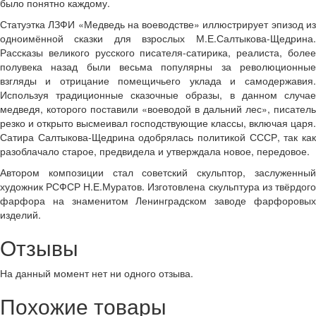
было понятно каждому.
Статуэтка ЛЗФИ «Медведь на воеводстве» иллюстрирует эпизод из
одноимённой сказки для взрослых М.Е.Салтыкова-Щедрина.
Рассказы великого русского писателя-сатирика, реалиста, более
полувека назад были весьма популярны за революционные
взгляды и отрицание помещичьего уклада и самодержавия.
Используя традиционные сказочные образы, в данном случае
медведя, которого поставили «воеводой в дальний лес», писатель
резко и открыто высмеивал господствующие классы, включая царя.
Сатира Салтыкова-Щедрина одобрялась политикой СССР, так как
разоблачало старое, предвидела и утверждала новое, передовое.
Автором композиции стал советский скульптор, заслуженный
художник РСФСР Н.Е.Муратов. Изготовлена скульптура из твёрдого
фарфора на знаменитом Ленинградском заводе фарфоровых
изделий.
Отзывы
На данный момент нет ни одного отзыва.
Похожие товары