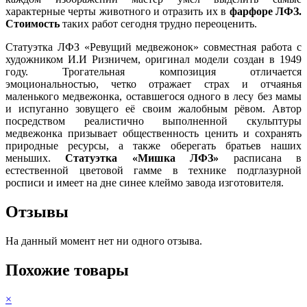
характерные черты животного и отразить их в
фарфоре ЛФЗ.
Стоимость
таких работ сегодня трудно переоценить.
Статуэтка ЛФЗ «Ревущий медвежонок» совместная работа с
художником И.И Ризничем, оригинал модели создан в 1949
году. Трогательная композиция отличается
эмоциональностью, четко отражает страх и отчаянья
маленького медвежонка, оставшегося одного в лесу без мамы
и испуганно зовущего её своим жалобным рёвом. Автор
посредством реалистично выполненной скульптуры
медвежонка призывает общественность ценить и сохранять
природные ресурсы, а также оберегать братьев наших
меньших.
Статуэтка «Мишка ЛФЗ»
расписана в
естественной цветовой гамме в технике подглазурной
росписи и имеет на дне синее клеймо завода изготовителя.
Отзывы
На данный момент нет ни одного отзыва.
Похожие товары
×