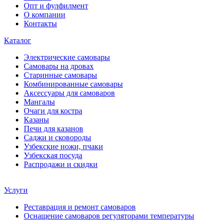
Опт и фулфилмент
О компании
Контакты
Каталог
Электрические самовары
Cамовары на дровах
Старинные самовары
Комбинированные самовары
Аксессуары для самоваров
Мангалы
Очаги для костра
Казаны
Печи для казанов
Саджи и сковороды
Узбекские ножи, пчаки
Узбекская посуда
Распродажи и скидки
Услуги
Реставрация и ремонт самоваров
Оснащение самоваров регуляторами температуры