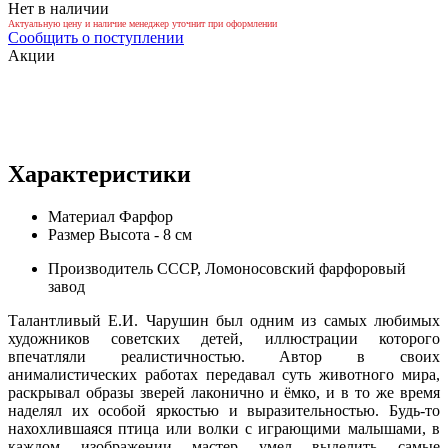
Нет в наличии
Актуальную цену и наличие менеджер уточнит при оформлении
Сообщить о поступлении
Акции
Характеристики
Материал
Фарфор
Размер
Высота - 8 см
Производитель
СССР, Ломоносовский фарфоровый
завод
Талантливый Е.И. Чарушин был одним из самых любимых
художников советских детей, иллюстрации которого
впечатляли реалистичностью. Автор в своих
анималистических работах передавал суть животного мира,
раскрывал образы зверей лаконично и ёмко, и в то же время
наделял их особой яркостью и выразительностью. Будь-то
нахохлившаяся птица или волки с играющими малышами, в
каждом изображении мастер умел выделить самые