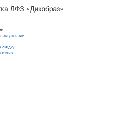
тка ЛФЗ «Дикобраз»
ии
 поступлении
 скидку
а отзыв