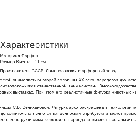
Характеристики
Материал
Фарфор
Размер
Высота - 11 см
Производитель
СССР, Ломоносовский фарфоровый завод
усской анималистики второй половины ХХ века, передавая дух ист
основоположников отечественной анималистики. Высокохудожестве
одных выставках. При этом его реалистичные фигурки животных н
иком С.Б. Велихановой. Фигурка ярко раскрашена в технологии п
ак дополнительно является канцелярским атрибутом и может прим
кого конструктивизма советского периода и вызовет ностальгич