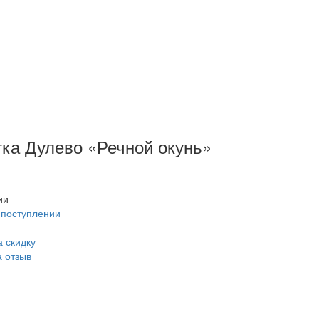
тка Дулево «Речной окунь»
ии
 поступлении
 скидку
а отзыв