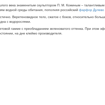
ошлого века знаменитым скульптором П. М. Кожиным – талантливы
лям водной среды обитания, пополняя российский
фарфор Дулево
чно. Веретеновидное тело, сжатое с боков, относительно больши
 дна с водорослями.
етовой гамме с преобладанием зеленоватого оттенка. При этом эф
остоянии, на дне клеймо производителя.