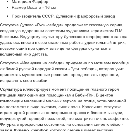
Материал
Фарфор
Размер
Высота - 16 см
Производитель
СССР, Дулёвский фарфоровый завод
Статуэтка Дулево «Гуси-лебеди» продолжает сказочную серию,
созданную одаренным советским художником-керамистом П.М.
Кожиным. Ведущему скульптору Дулевского фарфорового завода
удавалось внести в свои сказочные работы удивительный штрих,
позволяющий при одном взгляде на фигурки окунаться в
волшебный мир детства.
Статуэтка «Иванушка на лебеде» придумана по мотивам всеобще
любимой русской народной сказки «Гуси-лебеди», которая учит
принимать мужественные решения, преодолевать трудности,
исправлять свои ошибки.
Скульптура иллюстрирует момент похищения главного героя
птицами являющимися помощниками Бабы-Яги. В центре
композиции маленький мальчик верхом на птице, установленной
на постамент в виде высоких, синих волн. Красочная статуэтка
играет яркой росписью полихромных красок и блеском глазури,
подчеркнутой горящей позолотой, что смотрится очень эффектно.
Фигурка в прекрасном состоянии, на основании синее клеймо -
завод Дулево, фарфор
которого сегодня имеет высокую